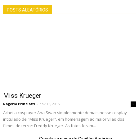
POSTS ALEATÓRIOS
Miss Krueger
Rogerio Princiotti
-
nov 15, 2015
0
Achei a cosplayer Ana Swan simplesmente demais nesse cosplay
intitulado de "Miss Krueger", em homenagem ao maior vilão dos
filmes de terror: Freddy Krueger. As fotos foram...
Cosplay e pinup de Capitão América