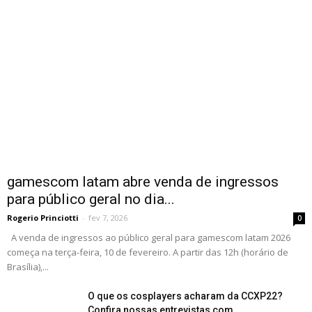
gamescom latam abre venda de ingressos
para público geral no dia...
Rogerio Princiotti
-
fev 7, 2026
0
A venda de ingressos ao público geral para gamescom latam 2026
começa na terça-feira, 10 de fevereiro. A partir das 12h (horário de
Brasília),...
O que os cosplayers acharam da CCXP22?
Confira nossas entrevistas com...