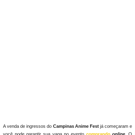
A venda de ingressos do
Campinas Anime Fest
já começaram e
você pode garantir sua vaga no evento
comprando
online
.
O