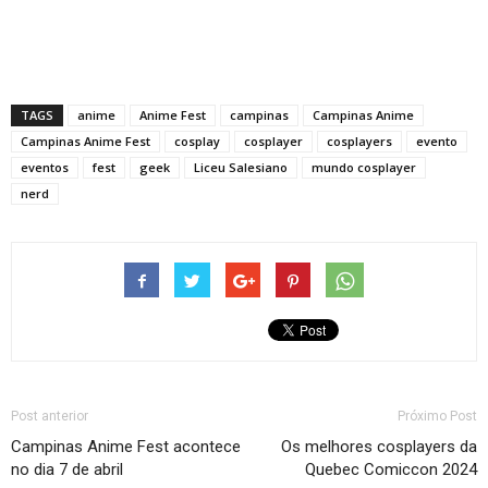
TAGS
anime
Anime Fest
campinas
Campinas Anime
Campinas Anime Fest
cosplay
cosplayer
cosplayers
evento
eventos
fest
geek
Liceu Salesiano
mundo cosplayer
nerd
Post anterior
Próximo Post
Campinas Anime Fest acontece
Os melhores cosplayers da
no dia 7 de abril
Quebec Comiccon 2024