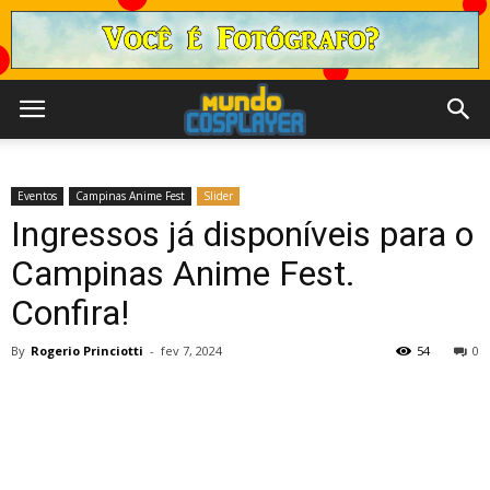
Eventos
Campinas Anime Fest
Slider
Ingressos já disponíveis para o
Campinas Anime Fest.
Confira!
By
Rogerio Princiotti
-
fev 7, 2024
54
0