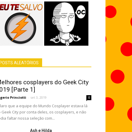
POSTS ALEATÓRIOS
elhores cosplayers do Geek City
019 [Parte 1]
gerio Princiotti
-
set 3, 2019
0
aro que a equipe do Mundo Cosplayer estava lá
 Geek City por conta deles, os cosplayers, e não
dia faltar nossa seleção com...
Ash e Hilda