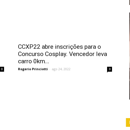
CCXP22 abre inscrições para o
Concurso Cosplay. Vencedor leva
carro 0km...
Rogerio Princiotti
-
ago 24, 2022
0
0