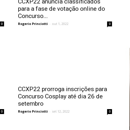
CCXP22 anuncia classificados
para a fase de votação online do
Concurso...
Rogerio Princiotti
-
out 1, 2022
0
0
CCXP22 prorroga inscrições para
Concurso Cosplay até dia 26 de
setembro
Rogerio Princiotti
-
set 12, 2022
0
0