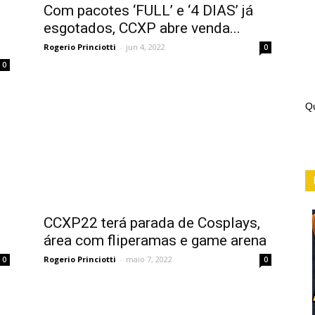
Com pacotes ‘FULL’ e ‘4 DIAS’ já
esgotados, CCXP abre venda...
Rogerio Princiotti
-
jun 4, 2022
0
0
Qu
CCXP22 terá parada de Cosplays,
área com fliperamas e game arena
Rogerio Princiotti
-
maio 7, 2022
0
0