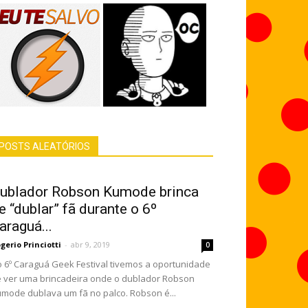
POSTS ALEATÓRIOS
ublador Robson Kumode brinca
e “dublar” fã durante o 6º
araguá...
gerio Princiotti
-
abr 9, 2019
0
 6º Caraguá Geek Festival tivemos a oportunidade
 ver uma brincadeira onde o dublador Robson
mode dublava um fã no palco. Robson é...