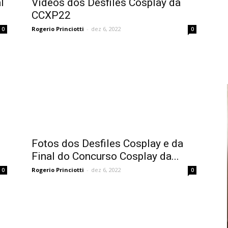
l
Vídeos dos Desfiles Cosplay da
CCXP22
Rogerio Princiotti
-
dez 6, 2022
0
0
Fotos dos Desfiles Cosplay e da
Final do Concurso Cosplay da...
Rogerio Princiotti
-
dez 6, 2022
0
0