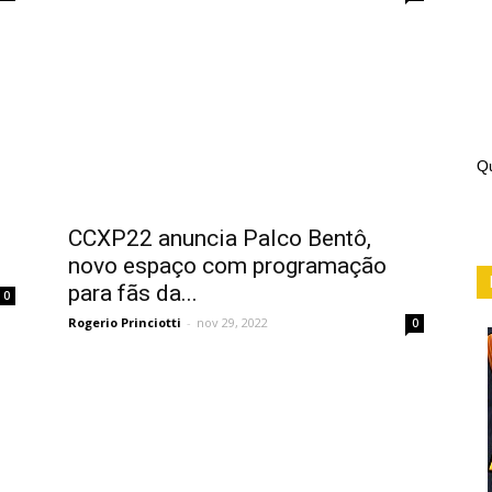
Qu
CCXP22 anuncia Palco Bentô,
novo espaço com programação
para fãs da...
0
Rogerio Princiotti
-
nov 29, 2022
0