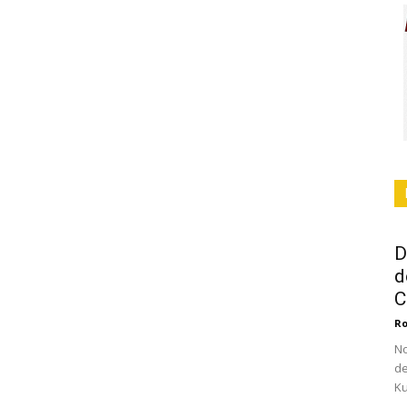
D
d
C
Ro
No
de
Ku