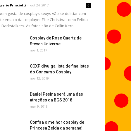
gerio Princiotti
-
out 24, 2017
0
em gosta de cosplays sexys vão se deliciar com
te ensaio da cosplayer Ellie Christina como Felicia
 Darkstalkers. As fotos são de Collin Kerr...
Cosplay de Rose Quartz de
Steven Universe
nov 1, 2017
CCXP divulga lista de finalistas
do Concurso Cosplay
nov 12, 2019
Daniel Pesina será uma das
atrações da BGS 2018
mar 9, 2018
Confira o melhor cosplay de
Princesa Zelda da semana!