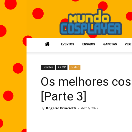
Mundo
Cosplayer
EVENTOS
ENSAIOS
GAROTAS
VIDE
Eventos
CCXP
Slider
Os melhores cos
[Parte 3]
By
Rogerio Princiotti
-
dez 6, 2022