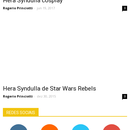
Hera Syndulla cosplay
Rogerio Princiotti
-
jun 19, 2017
0
Hera Syndulla de Star Wars Rebels
Rogerio Princiotti
-
dez 30, 2015
0
REDES SOCIAIS