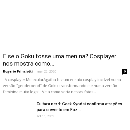
E se o Goku fosse uma menina? Cosplayer
nos mostra como...
Rogerio Princiotti
-
mar 23, 2020
0
A cosplayer MolecularAgatha fez um ensaio cosplay incrível numa
versão "genderbend" de Goku, transformando ele numa versão
feminina muito legal! Veja como seria nestas fotos...
Cultura nerd: Geek Kyodai confirma atrações
para o evento em Foz...
set 11, 2019