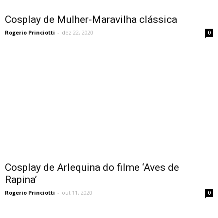
Cosplay de Mulher-Maravilha clássica
Rogerio Princiotti
-
dez 22, 2020
0
Cosplay de Arlequina do filme ‘Aves de
Rapina’
Rogerio Princiotti
-
out 11, 2020
0