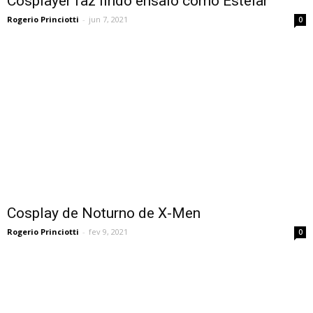
Cosplayer faz lindo ensaio como Estelar
Rogerio Princiotti
-
jun 7, 2021
0
Cosplay de Noturno de X-Men
Rogerio Princiotti
-
fev 9, 2021
0