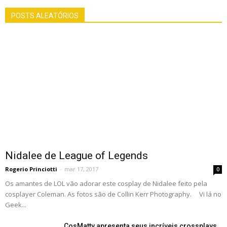
POSTS ALEATÓRIOS
Nidalee de League of Legends
Rogerio Princiotti
-
mar 17, 2017
0
Os amantes de LOL vão adorar este cosplay de Nidalee feito pela
cosplayer Coleman. As fotos são de Collin Kerr Photography. Vi lá no
Geek...
CosMatty apresenta seus incríveis crossplays