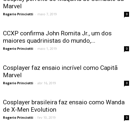
Marvel
Rogerio Princiotti
-
maio 7, 2019
0
CCXP confirma John Romita Jr., um dos
maiores quadrinistas do mundo,...
Rogerio Princiotti
-
maio 1, 2019
0
Cosplayer faz ensaio incrível como Capitã
Marvel
Rogerio Princiotti
-
abr 16, 2019
0
Cosplayer brasileira faz ensaio como Wanda
de X-Men Evolution
Rogerio Princiotti
-
fev 10, 2019
0