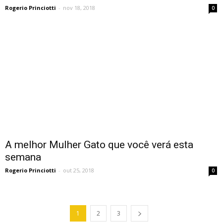
Rogerio Princiotti
-
nov 18, 2018
0
A melhor Mulher Gato que você verá esta
semana
Rogerio Princiotti
-
out 25, 2018
0
1
2
3