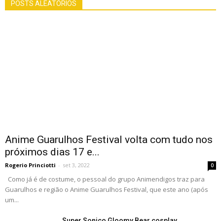
POSTS ALEATÓRIOS
Anime Guarulhos Festival volta com tudo nos
próximos dias 17 e...
Rogerio Princiotti
-
set 3, 2022
0
Como já é de costume, o pessoal do grupo Animendigos traz para
Guarulhos e região o Anime Guarulhos Festival, que este ano (após
um...
Super Sonico Gloomy Bear cosplay