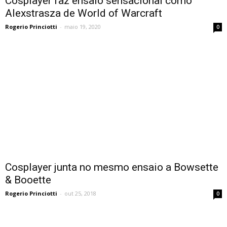
Cosplayer faz ensaio sensacional como
Alexstrasza de World of Warcraft
Rogerio Princiotti
-
maio 19, 2020
0
Cosplayer junta no mesmo ensaio a Bowsette
& Booette
Rogerio Princiotti
-
out 25, 2018
0