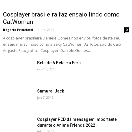
Cosplayer brasileira faz ensaio lindo como
CatWoman
Rogerio Princiotti
-
out 6, 2017
0
A cosplayer brasileira Daniele Gomes nos enviou fotos deste seu
ensaio maravilhoso como a sexy CatWoman. As fotos são do Caio
Augusto Fotografia. Cosplayer: Daniele Gomes...
Bela de A Bela e a Fera
nov 17, 2016
Samurai Jack
jan 7, 2016
Cosplayer PCD dá mensagem importante
durante o Anime Friends 2022
jul 14, 2022