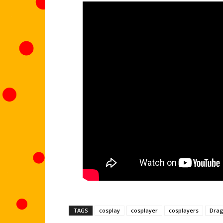
TAGS
cosplay
cosplayer
cosplayers
Drag