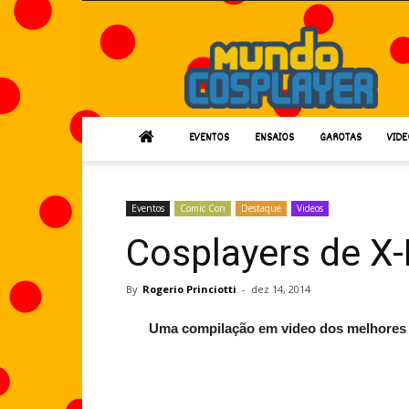
Mundo
Cosplayer
EVENTOS
ENSAIOS
GAROTAS
VIDE
Eventos
Comic Con
Destaque
Videos
Cosplayers de X
By
Rogerio Princiotti
-
dez 14, 2014
Uma compilação em video dos melhores 