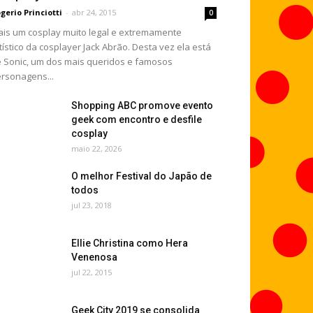
gerio Princiotti
-
abr 24, 2015
0
is um cosplay muito legal e extremamente
tístico da cosplayer Jack Abrão. Desta vez ela está
 Sonic, um dos mais queridos e famosos
rsonagens...
Shopping ABC promove evento
geek com encontro e desfile
cosplay
maio 22, 2026
O melhor Festival do Japão de
todos
jul 23, 2018
Ellie Christina como Hera
Venenosa
jul 22, 2015
Geek City 2019 se consolida