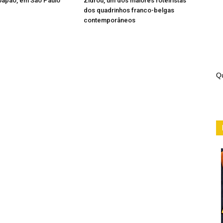
 Japão, em São Paulo
Zidrou, um dos maiores roteiristas
dos quadrinhos franco-belgas
contemporâneos
Qu