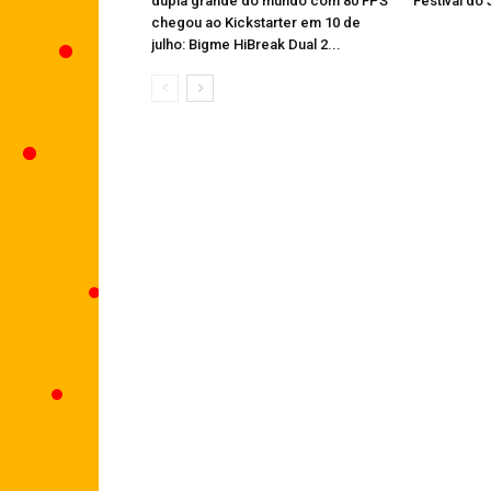
dupla grande do mundo com 80 FPS
Festival do
chegou ao Kickstarter em 10 de
julho: Bigme HiBreak Dual 2...