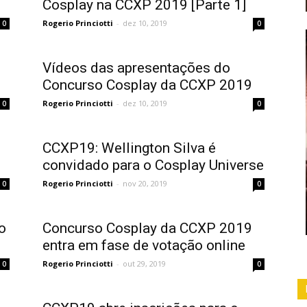
Cosplay na CCXP 2019 [Parte 1]
Rogerio Princiotti
-
dez 10, 2019
0
0
Vídeos das apresentações do
Concurso Cosplay da CCXP 2019
Rogerio Princiotti
-
dez 10, 2019
0
0
CCXP19: Wellington Silva é
convidado para o Cosplay Universe
Rogerio Princiotti
-
nov 20, 2019
0
0
o
Concurso Cosplay da CCXP 2019
entra em fase de votação online
Rogerio Princiotti
-
out 29, 2019
0
0