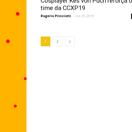
Cosplayer Kes von Puch reforça 
time da CCXP19
Rogerio Princiotti
-
out 25, 2019
1
2