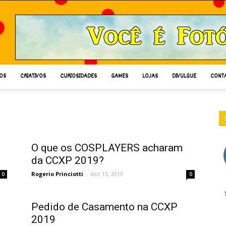
OS
CRIATIVOS
CURIOSIDADES
GAMES
LOJAS
DIVULGUE
CONT
O que os COSPLAYERS acharam
da CCXP 2019?
Rogerio Princiotti
-
dez 13, 2019
0
0
Pedido de Casamento na CCXP
2019