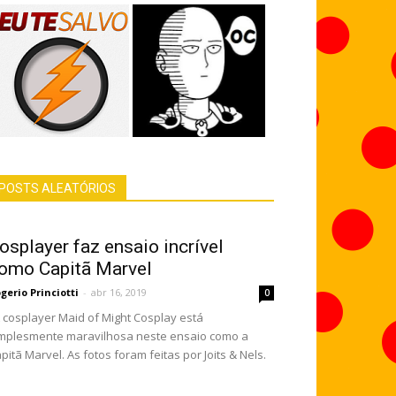
POSTS ALEATÓRIOS
osplayer faz ensaio incrível
omo Capitã Marvel
gerio Princiotti
-
abr 16, 2019
0
cosplayer Maid of Might Cosplay está
mplesmente maravilhosa neste ensaio como a
pitã Marvel. As fotos foram feitas por Joits & Nels.