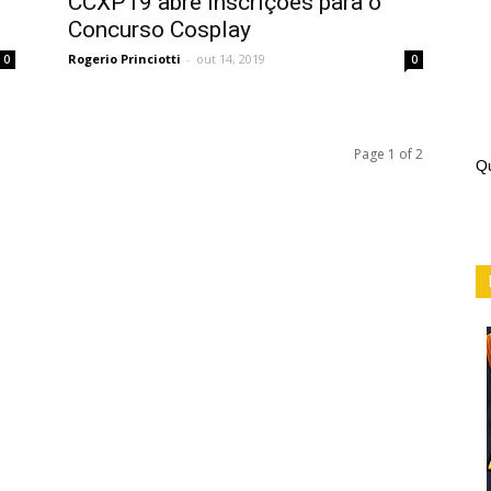
o
CCXP19 abre inscrições para o
Concurso Cosplay
Rogerio Princiotti
-
out 14, 2019
0
0
Page 1 of 2
Qu