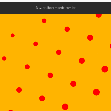
© GuarulhosEmRede.com.br