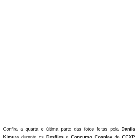
Confira a quarta e última parte das fotos feitas pela
Danila
Kimura
durante os
Desfiles
e
Concurso Cosplay
da
CCXP