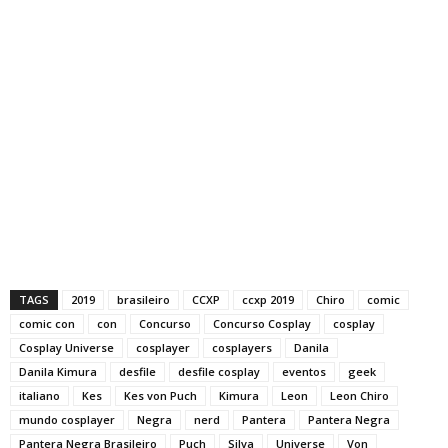
TAGS
2019
brasileiro
CCXP
ccxp 2019
Chiro
comic
comic con
con
Concurso
Concurso Cosplay
cosplay
Cosplay Universe
cosplayer
cosplayers
Danila
Danila Kimura
desfile
desfile cosplay
eventos
geek
italiano
Kes
Kes von Puch
Kimura
Leon
Leon Chiro
mundo cosplayer
Negra
nerd
Pantera
Pantera Negra
Pantera Negra Brasileiro
Puch
Silva
Universe
Von