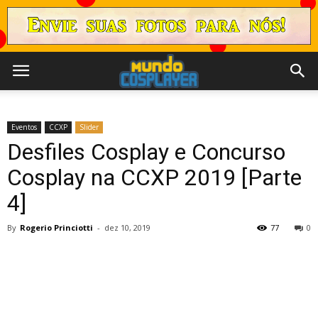
Eventos
CCXP
Slider
Desfiles Cosplay e Concurso
Cosplay na CCXP 2019 [Parte
4]
By
Rogerio Princiotti
-
dez 10, 2019
77
0