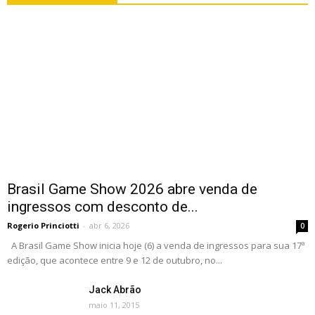
Brasil Game Show 2026 abre venda de
ingressos com desconto de...
Rogerio Princiotti
-
abr 6, 2026
0
A Brasil Game Show inicia hoje (6) a venda de ingressos para sua 17ª
edição, que acontece entre 9 e 12 de outubro, no...
Jack Abrão
maio 11, 2015