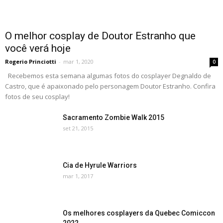
O melhor cosplay de Doutor Estranho que
você verá hoje
Rogerio Princiotti
-
mar 1, 2020
0
Recebemos esta semana algumas fotos do cosplayer Degnaldo de
Castro, que é apaixonado pelo personagem Doutor Estranho. Confira
fotos de seu cosplay!
Sacramento Zombie Walk 2015
set 21, 2015
Cia de Hyrule Warriors
mar 1, 2017
Os melhores cosplayers da Quebec Comiccon
2022