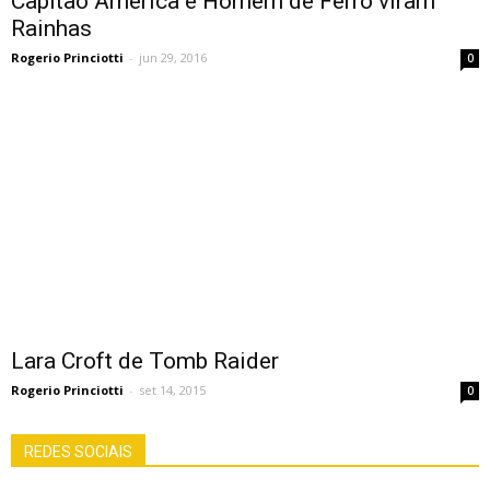
Capitão América e Homem de Ferro viram
Rainhas
Rogerio Princiotti
-
jun 29, 2016
0
Lara Croft de Tomb Raider
Rogerio Princiotti
-
set 14, 2015
0
REDES SOCIAIS