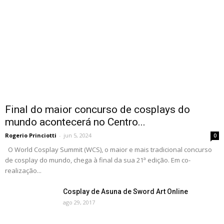
Final do maior concurso de cosplays do
mundo acontecerá no Centro...
Rogerio Princiotti
-
jun 5, 2024
0
O World Cosplay Summit (WCS), o maior e mais tradicional concurso
de cosplay do mundo, chega à final da sua 21ª edição. Em co-
realização...
Cosplay de Asuna de Sword Art Online
ago 29, 2017