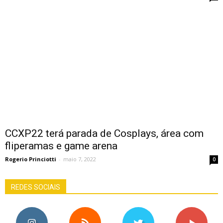
CCXP22 terá parada de Cosplays, área com
fliperamas e game arena
Rogerio Princiotti
-
maio 7, 2022
0
REDES SOCIAIS