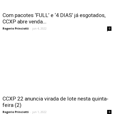
Com pacotes ‘FULL’ e ‘4 DIAS’ já esgotados,
CCXP abre venda...
Rogerio Princiotti
-
jun 4, 2022
0
CCXP 22 anuncia virada de lote nesta quinta-
feira (2)
Rogerio Princiotti
-
jun 1, 2022
0