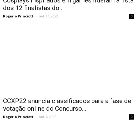
Cosplays inspirados em games lideram a lista
dos 12 finalistas do...
Rogerio Princiotti
-
out 17, 2022
0
CCXP22 anuncia classificados para a fase de
votação online do Concurso...
Rogerio Princiotti
-
out 1, 2022
0