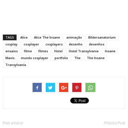
TAGS
Alice
Alice The Insane
animação
Bildersanatorium
cosplay
cosplayer
cosplayers
desenho
desenhos
ensaios
filme
filmes
Hotel
Hotel Transylvania
Insane
Mavis
mundo cosplayer
portfolio
The
The Insane
Transylvania
Post anterior
Próximo Post