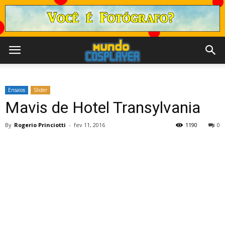
Ensaios
Slider
Mavis de Hotel Transylvania
By
Rogerio Princiotti
-
fev 11, 2016
1190
0