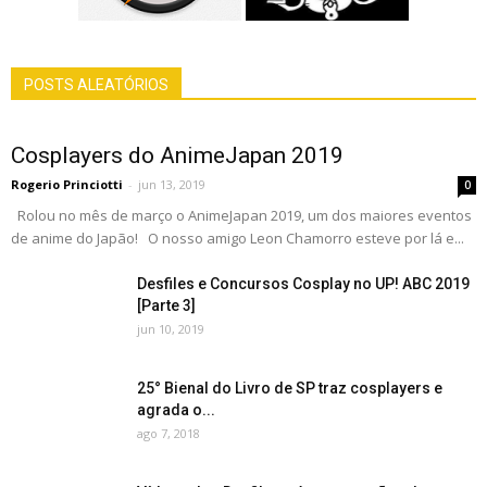
POSTS ALEATÓRIOS
Cosplayers do AnimeJapan 2019
Rogerio Princiotti
-
jun 13, 2019
0
Rolou no mês de março o AnimeJapan 2019, um dos maiores eventos
de anime do Japão! O nosso amigo Leon Chamorro esteve por lá e...
Desfiles e Concursos Cosplay no UP! ABC 2019
[Parte 3]
jun 10, 2019
25° Bienal do Livro de SP traz cosplayers e
agrada o...
ago 7, 2018