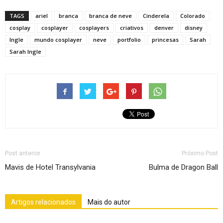
TAGS
ariel
branca
branca de neve
Cinderela
Colorado
cosplay
cosplayer
cosplayers
criativos
denver
disney
Ingle
mundo cosplayer
neve
portfolio
princesas
Sarah
Sarah Ingle
Post anterior
Próximo Post
Mavis de Hotel Transylvania
Bulma de Dragon Ball
Artigos relacionados
Mais do autor