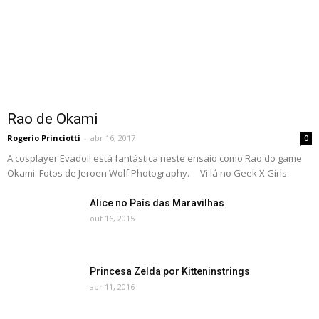
Rao de Okami
Rogerio Princiotti
-
abr 16, 2017
0
A cosplayer Evadoll está fantástica neste ensaio como Rao do game
Okami. Fotos de Jeroen Wolf Photography. Vi lá no Geek X Girls
Alice no País das Maravilhas
out 16, 2015
Princesa Zelda por Kitteninstrings
abr 11, 2016