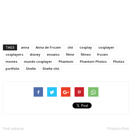
TAGS
anna
Anna de Frozen
chii
cosplay
cosplayer
cosplayers
disney
ensaios
filme
filmes
frozen
movies
mundo cosplayer
Phantom
Phantom Photos
Photos
portfolio
Shelle
Shelle-chii
Post anterior
Próximo Post