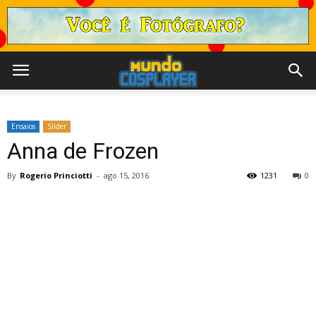
Ensaios
Slider
Anna de Frozen
By
Rogerio Princiotti
-
ago 15, 2016
1231
0