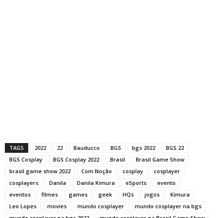
TAGS
2022
22
Bauducco
BGS
bgs 2022
BGS 22
BGS Cosplay
BGS Cosplay 2022
Brasil
Brasil Game Show
brasil game show 2022
Com Noção
cosplay
cosplayer
cosplayers
Danila
Danila Kimura
eSports
evento
eventos
filmes
games
geek
HQs
jogos
Kimura
Leo Lopes
movies
mundo cosplayer
mundo cosplayer na bgs
mundo cosplayer na bgs 2022
mundo cosplayer na Brasil Game Show