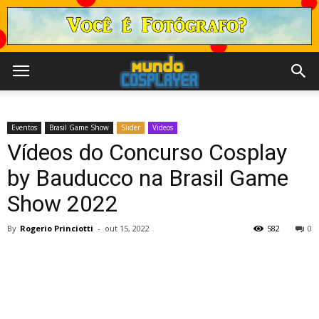
Eventos
Brasil Game Show
Slider
Videos
Vídeos do Concurso Cosplay
by Bauducco na Brasil Game
Show 2022
By
Rogerio Princiotti
-
out 15, 2022
582
0