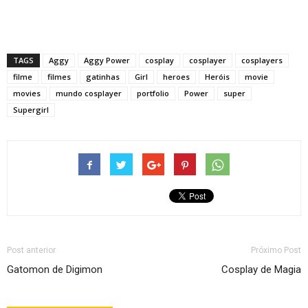
TAGS
Aggy
Aggy Power
cosplay
cosplayer
cosplayers
filme
filmes
gatinhas
Girl
heroes
Heróis
movie
movies
mundo cosplayer
portfolio
Power
super
Supergirl
Post anterior
Próximo Post
Gatomon de Digimon
Cosplay de Magia