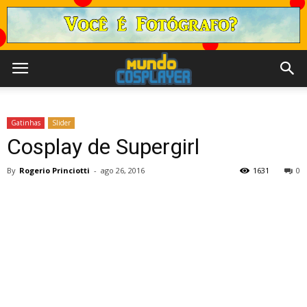
Gatinhas
Slider
Cosplay de Supergirl
By
Rogerio Princiotti
-
ago 26, 2016
1631
0