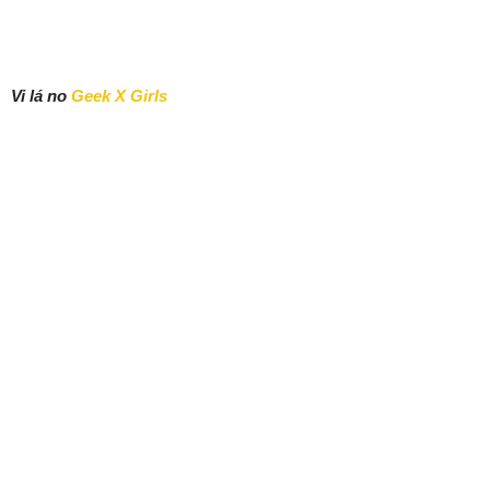
Vi lá no
Geek X Girls