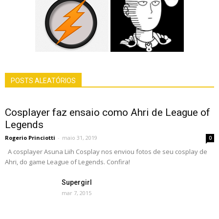
POSTS ALEATÓRIOS
Cosplayer faz ensaio como Ahri de League of
Legends
Rogerio Princiotti
-
maio 31, 2019
0
A cosplayer Asuna Liih Cosplay nos enviou fotos de seu cosplay de
Ahri, do game League of Legends. Confira!
Supergirl
mar 7, 2015