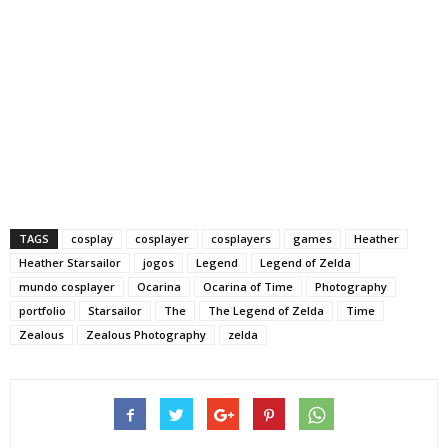
TAGS
cosplay
cosplayer
cosplayers
games
Heather
Heather Starsailor
jogos
Legend
Legend of Zelda
mundo cosplayer
Ocarina
Ocarina of Time
Photography
portfolio
Starsailor
The
The Legend of Zelda
Time
Zealous
Zealous Photography
zelda