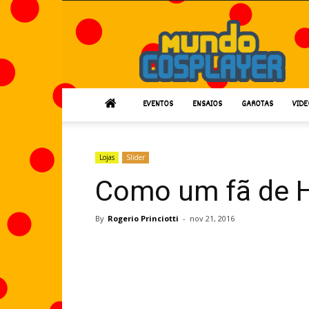
Mundo
Cosplayer
EVENTOS
ENSAIOS
GAROTAS
VIDE
Lojas
Slider
Como um fã de H
By
Rogerio Princiotti
-
nov 21, 2016