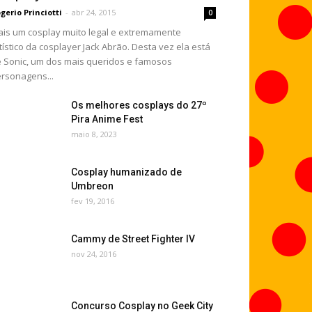
gerio Princiotti
-
abr 24, 2015
0
is um cosplay muito legal e extremamente
tístico da cosplayer Jack Abrão. Desta vez ela está
 Sonic, um dos mais queridos e famosos
rsonagens...
Os melhores cosplays do 27º
Pira Anime Fest
maio 8, 2023
Cosplay humanizado de
Umbreon
fev 19, 2016
Cammy de Street Fighter IV
nov 24, 2016
Concurso Cosplay no Geek City