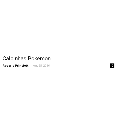
Calcinhas Pokémon
Rogerio Princiotti
-
out 25, 2016
0