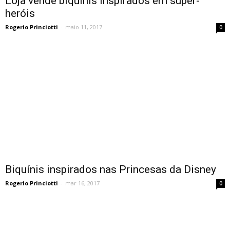
Loja vende biquínis inspirados em super-
heróis
Rogerio Princiotti
-
maio 11, 2017
0
Biquínis inspirados nas Princesas da Disney
Rogerio Princiotti
-
mar 16, 2017
0