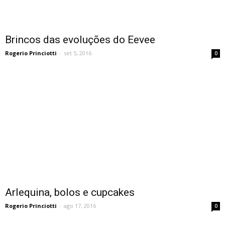
Brincos das evoluções do Eevee
Rogerio Princiotti
-
set 5, 2016
0
Arlequina, bolos e cupcakes
Rogerio Princiotti
-
ago 17, 2016
0