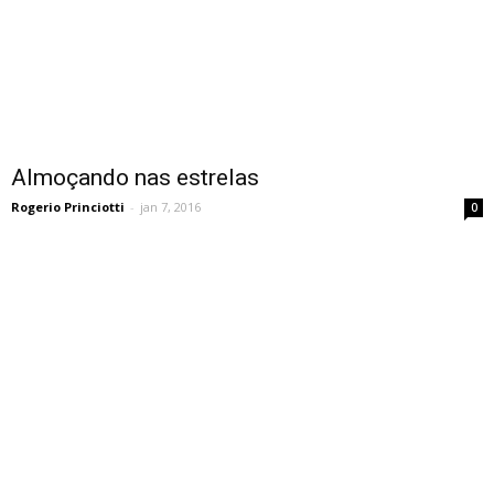
Almoçando nas estrelas
Rogerio Princiotti
-
jan 7, 2016
0