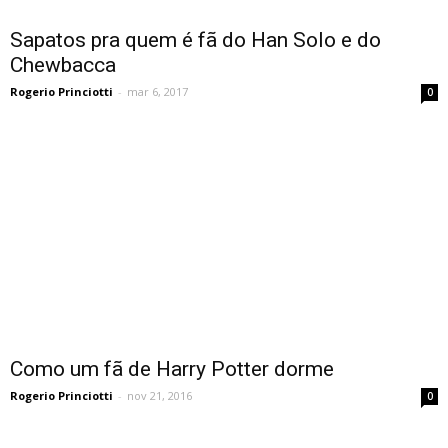
Sapatos pra quem é fã do Han Solo e do
Chewbacca
Rogerio Princiotti
-
mar 6, 2017
0
Como um fã de Harry Potter dorme
Rogerio Princiotti
-
nov 21, 2016
0