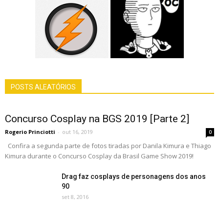
POSTS ALEATÓRIOS
Concurso Cosplay na BGS 2019 [Parte 2]
Rogerio Princiotti
-
out 16, 2019
0
Confira a segunda parte de fotos tiradas por Danila Kimura e Thiago
Kimura durante o Concurso Cosplay da Brasil Game Show 2019!
Drag faz cosplays de personagens dos anos
90
set 8, 2016