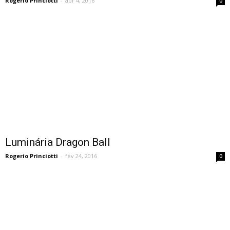
Rogerio Princiotti
-
abr 4, 2016
0
Luminária Dragon Ball
Rogerio Princiotti
-
fev 24, 2016
0