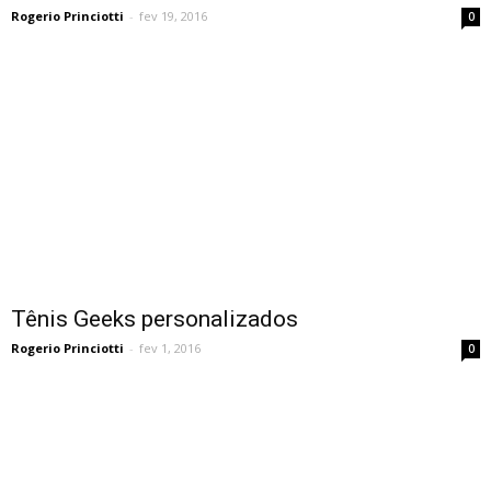
Rogerio Princiotti
-
fev 19, 2016
0
Tênis Geeks personalizados
Rogerio Princiotti
-
fev 1, 2016
0