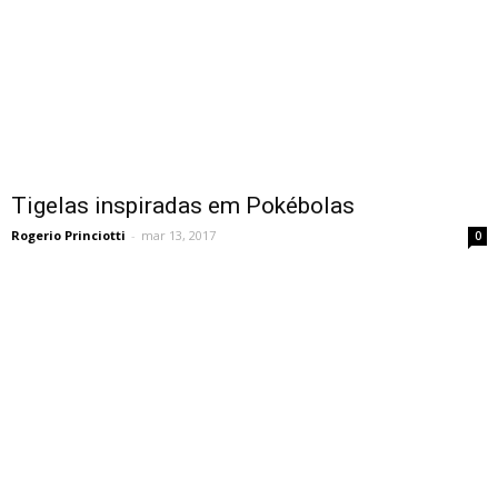
Tigelas inspiradas em Pokébolas
Rogerio Princiotti
-
mar 13, 2017
0