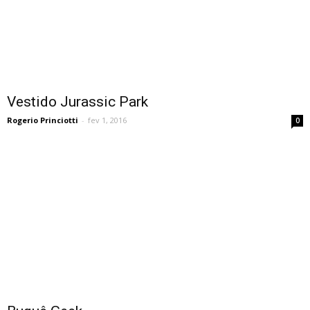
Vestido Jurassic Park
Rogerio Princiotti
-
fev 1, 2016
0