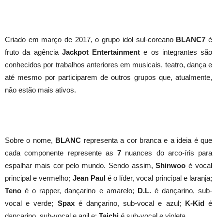
Criado em março de 2017, o grupo idol sul-coreano
BLANC7
é
fruto da agência
Jackpot Entertainment
e os integrantes são
conhecidos por trabalhos anteriores em musicais, teatro, dança e
até mesmo por participarem de outros grupos que, atualmente,
não estão mais ativos.
Sobre o nome,
BLANC
representa a cor branca e a ideia é que
cada componente represente as
7
nuances do arco-íris para
espalhar mais cor pelo mundo. Sendo assim,
Shinwoo
é vocal
principal e vermelho;
Jean Paul
é o líder, vocal principal e laranja;
Teno
é o rapper, dançarino e amarelo;
D.L.
é dançarino, sub-
vocal e verde;
Spax
é dançarino, sub-vocal e azul;
K-Kid
é
dançarino, sub-vocal e anil e;
Taichi
é sub-vocal e violeta.