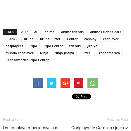
TAGS
2017
AF
anime
anime friends
Anime Friends 2017
BLANC7
Bruno
Bruno Sutter
Center
cosplay
cosplayer
cosplayers
Expo
Expo Center
friends
Jiraiya
mundo cosplayer
Ninja
Ninja Jiraiya
Sutter
Transamerica
Transamerica Expo Center
Post anterior
Próximo Post
Os cosplays mais incríveis de
Cosplays de Carolina Queiroz