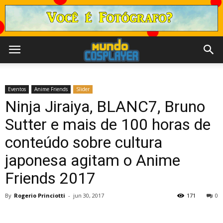
Eventos
Anime Friends
Slider
Ninja Jiraiya, BLANC7, Bruno
Sutter e mais de 100 horas de
conteúdo sobre cultura
japonesa agitam o Anime
Friends 2017
By
Rogerio Princiotti
-
jun 30, 2017
171
0