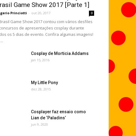
rasil Game Show 2017 [Parte 1]
gerio Princiotti
-
out 20, 2017
0
Brasil Game Show 2017 contou com vários desfiles
concursos de apresentações cosplay durante
dos os 5 dias de evento. Confira algumas imagens!
...
Cosplay de Morticia Addams
jan 15, 2016
My Little Pony
dez 28, 2015
Cosplayer faz ensaio como
Lian de ‘Paladins’
jun 9, 2020