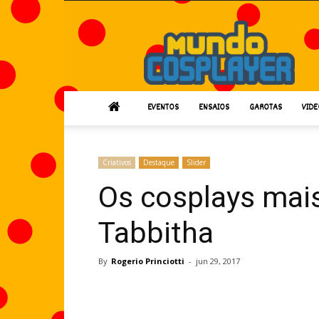
Mundo
Cosplayer
EVENTOS
ENSAIOS
GAROTAS
VIDE
Criativos
Destaque
Slider
Os cosplays mais
Tabbitha
By
Rogerio Princiotti
-
jun 29, 2017