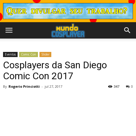
Eventos
Comic Con
Slider
Cosplayers da San Diego
Comic Con 2017
By
Rogerio Princiotti
-
jul 27, 2017
347
0