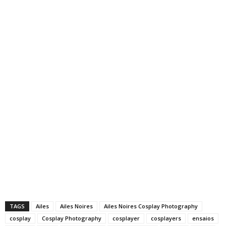
TAGS
Ailes
Ailes Noires
Ailes Noires Cosplay Photography
cosplay
Cosplay Photography
cosplayer
cosplayers
ensaios