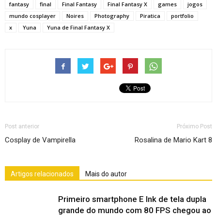
fantasy
final
Final Fantasy
Final Fantasy X
games
jogos
mundo cosplayer
Noires
Photography
Piratica
portfolio
x
Yuna
Yuna de Final Fantasy X
Post anterior
Próximo Post
Cosplay de Vampirella
Rosalina de Mario Kart 8
Artigos relacionados
Mais do autor
Primeiro smartphone E Ink de tela dupla
grande do mundo com 80 FPS chegou ao