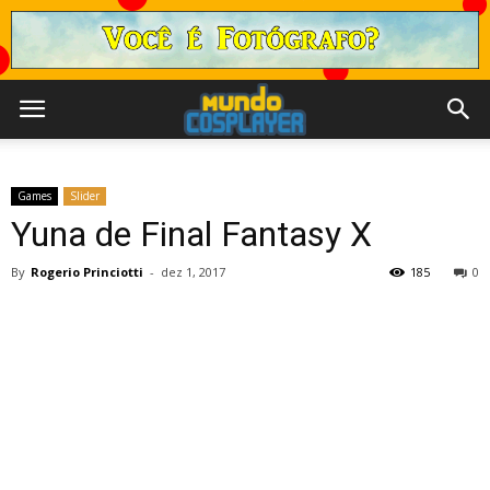
Games
Slider
Yuna de Final Fantasy X
By
Rogerio Princiotti
-
dez 1, 2017
185
0