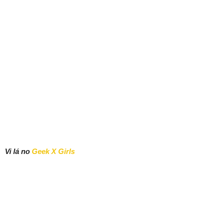
Vi lá no
Geek X Girls