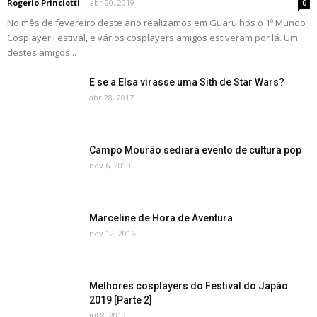
Rogerio Princiotti
-
abr 20, 2019
0
No mês de fevereiro deste ano realizamos em Guarulhos o 1º Mundo
Cosplayer Festival, e vários cosplayers amigos estiveram por lá. Um
destes amigos...
E se a Elsa virasse uma Sith de Star Wars?
abr 28, 2017
Campo Mourão sediará evento de cultura pop
nov 6, 2019
Marceline de Hora de Aventura
nov 12, 2016
Melhores cosplayers do Festival do Japão
2019 [Parte 2]
jul 8, 2019