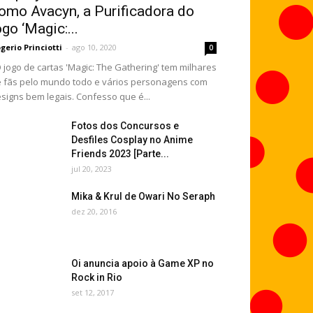
omo Avacyn, a Purificadora do
ogo ‘Magic:...
gerio Princiotti
-
ago 10, 2020
0
jogo de cartas 'Magic: The Gathering' tem milhares
 fãs pelo mundo todo e vários personagens com
signs bem legais. Confesso que é...
Fotos dos Concursos e
Desfiles Cosplay no Anime
Friends 2023 [Parte...
jul 20, 2023
Mika & Krul de Owari No Seraph
dez 20, 2016
Oi anuncia apoio à Game XP no
Rock in Rio
set 12, 2017