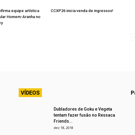
irma equipe artística
CCXP26 inicia venda de ingressos!
ular Homem-Aranha no
ey
VÍDEOS
P
Dubladores de Goku e Vegeta
tentam fazer fusão no Ressaca
Friends...
dez 18, 2018