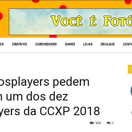
OS
CRIATIVOS
CURIOSIDADES
GAMES
LOJAS
DIVULGUE
CONT
Cosplayers pedem
m um dos dez
yers da CCXP 2018
104
0