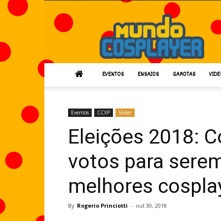
Mundo
Cosplayer
EVENTOS
ENSAIOS
GAROTAS
VIDE
Eventos
CCXP
Slider
Eleições 2018: 
votos para sere
melhores cospla
By
Rogerio Princiotti
-
out 30, 2018