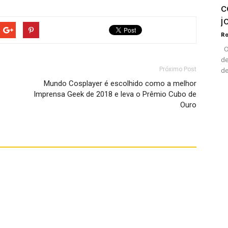
c
j
Ro
O 
de
de
Próximo Post
Mundo Cosplayer é escolhido como a melhor
Imprensa Geek de 2018 e leva o Prêmio Cubo de
Ouro