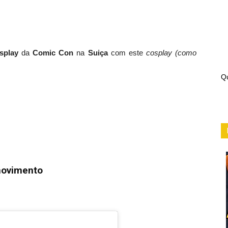
splay
da
Comic Con
na
Suiça
com este
cosplay (como
Qu
movimento