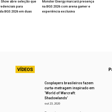
e Show abre seleção que
Monster Energy marcará presença
credenciais para
na BGS 2026 com arena gamer e
 da BGS 2026 em duas
experiência exclusiva
VÍDEOS
P
Cosplayers brasileiros fazem
curta-metragem inspirado em
‘World of Warcraft:
Shadowlands’
out 23, 2020