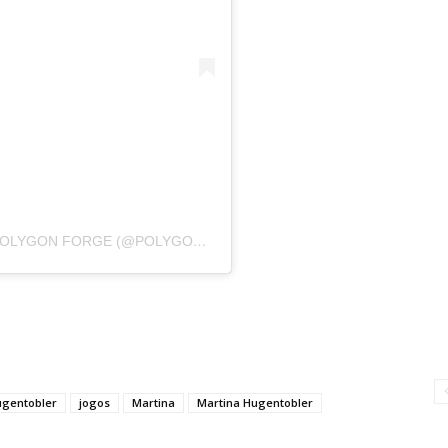
UMA PUBLICAÇÃO COMPARTILHADA POR POLYGON FORGE (@POLYGON_FORGE)
EM
10 DE MAI, 2019 ÀS 5:
gentobler
jogos
Martina
Martina Hugentobler