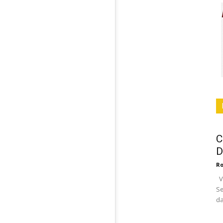
C
D
Ro
Vo
Se
da