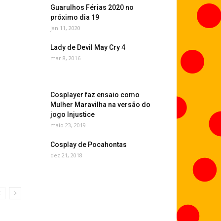
Guarulhos Férias 2020 no
próximo dia 19
jan 11, 2020
Lady de Devil May Cry 4
mar 8, 2016
Cosplayer faz ensaio como
Mulher Maravilha na versão do
jogo Injustice
42 PDT
maio 23, 2019
Cosplay de Pocahontas
dez 21, 2018