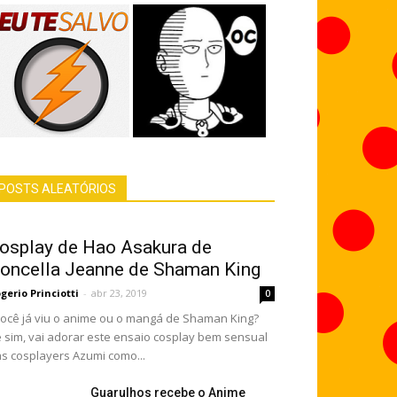
POSTS ALEATÓRIOS
osplay de Hao Asakura de
oncella Jeanne de Shaman King
gerio Princiotti
-
abr 23, 2019
0
cê já viu o anime ou o mangá de Shaman King?
 sim, vai adorar este ensaio cosplay bem sensual
s cosplayers Azumi como...
Guarulhos recebe o Anime