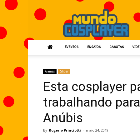
Mundo
Cosplayer
EVENTOS
ENSAIOS
GAROTAS
VIDE
Games
Slider
Esta cosplayer 
trabalhando para
Anúbis
By
Rogerio Princiotti
-
maio 24, 2019