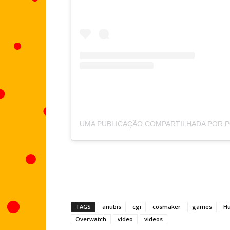
TAGS
anubis
cgi
cosmaker
games
Hu
Overwatch
video
videos