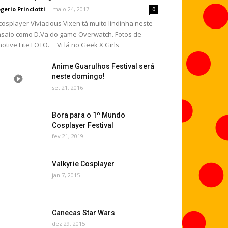
gerio Princiotti
-
maio 24, 2017
0
cosplayer Viviacious Vixen tá muito lindinha neste
saio como D.Va do game Overwatch. Fotos de
otive Lite FOTO. Vi lá no Geek X Girls
Anime Guarulhos Festival será
neste domingo!
set 21, 2016
Bora para o 1º Mundo
Cosplayer Festival
fev 21, 2019
Valkyrie Cosplayer
jan 7, 2015
Canecas Star Wars
dez 29, 2015