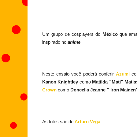
Um grupo de cosplayers do
México
que am
inspirado no
anime
.
Neste ensaio você poderá conferir
Azumi
c
Kanon Knightley
como
Matilda “Mati” Matis
Crown
como
Doncella Jeanne ” Iron Maiden
As fotos são de
Arturo Vega
.