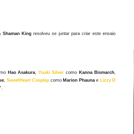
a
Shaman King
resolveu se juntar para criar este ensaio
omo
Hao Asakura
,
Yuuki Silver
como
Kanna Bismarch
,
se
,
SweetHeart Cosplay
como
Marion Phauna
e
Lizzy D
”
.