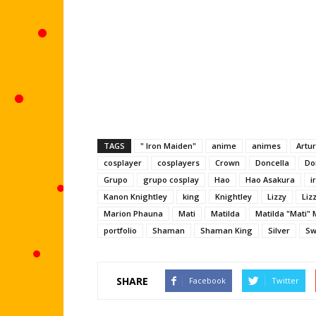
TAGS
" Iron Maiden"
anime
animes
Artu
cosplayer
cosplayers
Crown
Doncella
Do
Grupo
grupo cosplay
Hao
Hao Asakura
i
Kanon Knightley
king
Knightley
Lizzy
Liz
Marion Phauna
Mati
Matilda
Matilda "Mati" 
portfolio
Shaman
Shaman King
Silver
Sw
SHARE
Facebook
Twitter