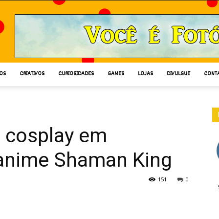
OS
CRIATIVOS
CURIOSIDADES
GAMES
LOJAS
DIVULGUE
CONT
o cosplay em
nime Shaman King
151
0