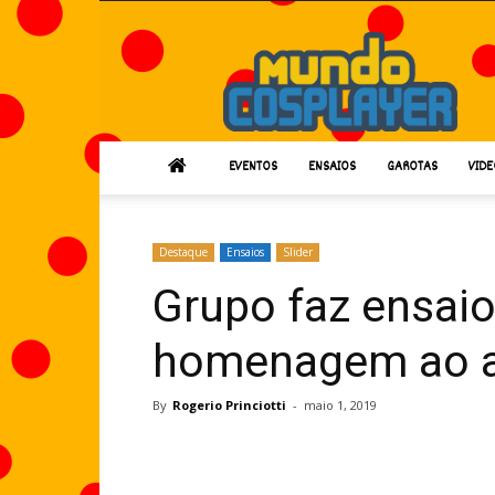
Mundo
Cosplayer
EVENTOS
ENSAIOS
GAROTAS
VIDE
Destaque
Ensaios
Slider
Grupo faz ensai
homenagem ao a
By
Rogerio Princiotti
-
maio 1, 2019