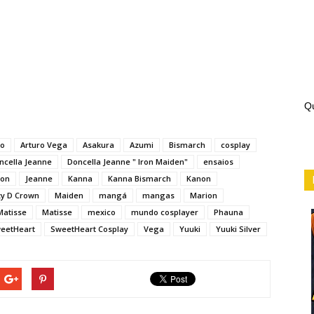
Qu
ro
Arturo Vega
Asakura
Azumi
Bismarch
cosplay
ncella Jeanne
Doncella Jeanne " Iron Maiden"
ensaios
ron
Jeanne
Kanna
Kanna Bismarch
Kanon
zy D Crown
Maiden
mangá
mangas
Marion
Matisse
Matisse
mexico
mundo cosplayer
Phauna
eetHeart
SweetHeart Cosplay
Vega
Yuuki
Yuuki Silver