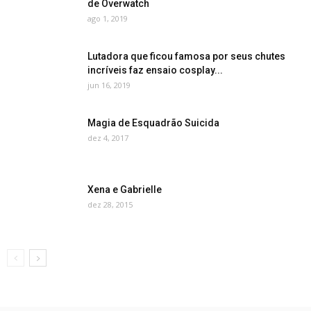
de Overwatch
ago 1, 2019
Lutadora que ficou famosa por seus chutes
incríveis faz ensaio cosplay...
jun 16, 2019
Magia de Esquadrão Suicida
dez 4, 2017
Xena e Gabrielle
dez 28, 2015