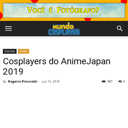
Eventos
Slider
Cosplayers do AnimeJapan
2019
By
Rogerio Princiotti
-
jun 13, 2019
187
0