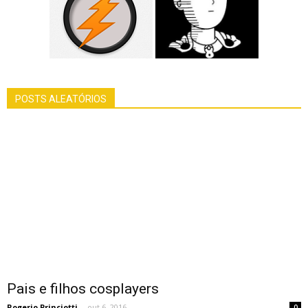
POSTS ALEATÓRIOS
Pais e filhos cosplayers
Rogerio Princiotti
-
out 6, 2016
0