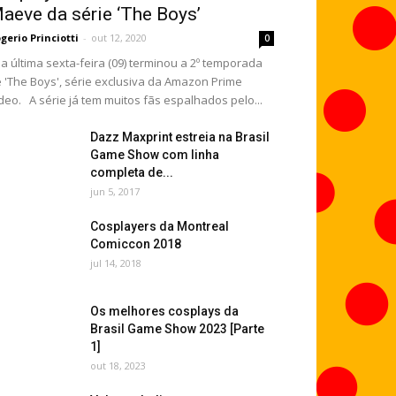
aeve da série ‘The Boys’
gerio Princiotti
-
out 12, 2020
0
 última sexta-feira (09) terminou a 2º temporada
 'The Boys', série exclusiva da Amazon Prime
deo. A série já tem muitos fãs espalhados pelo...
Dazz Maxprint estreia na Brasil
Game Show com linha
completa de...
jun 5, 2017
Cosplayers da Montreal
Comiccon 2018
jul 14, 2018
Os melhores cosplays da
Brasil Game Show 2023 [Parte
1]
out 18, 2023