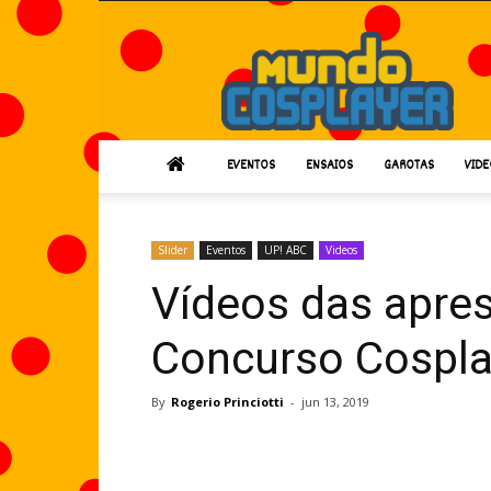
Mundo
Cosplayer
EVENTOS
ENSAIOS
GAROTAS
VIDE
Slider
Eventos
UP! ABC
Videos
Vídeos das apre
Concurso Cospla
By
Rogerio Princiotti
-
jun 13, 2019