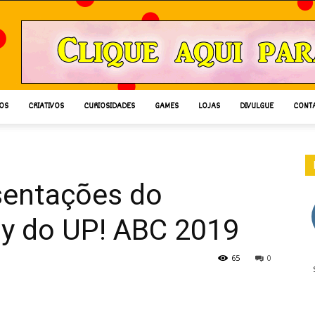
OS
CRIATIVOS
CURIOSIDADES
GAMES
LOJAS
DIVULGUE
CONT
sentações do
y do UP! ABC 2019
65
0