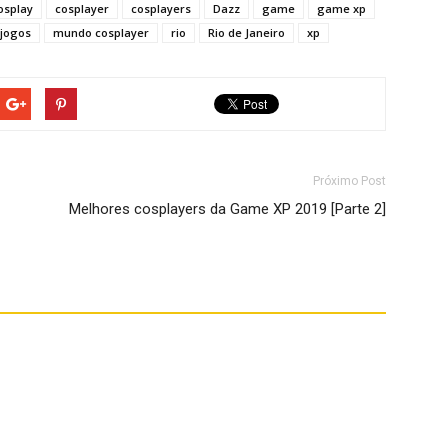
osplay
cosplayer
cosplayers
Dazz
game
game xp
jogos
mundo cosplayer
rio
Rio de Janeiro
xp
Próximo Post
Melhores cosplayers da Game XP 2019 [Parte 2]