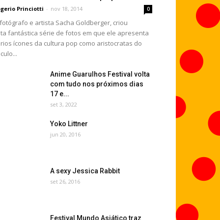
gerio Princiotti
-
nov 18, 2014
0
fotógrafo e artista Sacha Goldberger, criou
ta fantástica série de fotos em que ele apresenta
rios ícones da cultura pop como aristocratas do
culo...
Anime Guarulhos Festival volta
com tudo nos próximos dias
17 e...
set 3, 2022
Yoko Littner
jun 20, 2016
A sexy Jessica Rabbit
set 26, 2016
Festival Mundo Asiático traz