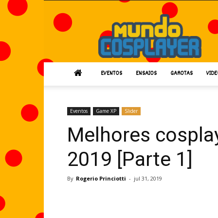
Mundo
Cosplayer
EVENTOS
ENSAIOS
GAROTAS
VIDE
Eventos
Game XP
Slider
Melhores cospla
2019 [Parte 1]
By
Rogerio Princiotti
-
jul 31, 2019