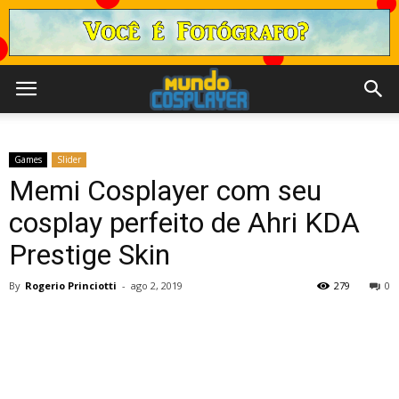
Games
Slider
Memi Cosplayer com seu
cosplay perfeito de Ahri KDA
Prestige Skin
By
Rogerio Princiotti
-
ago 2, 2019
279
0