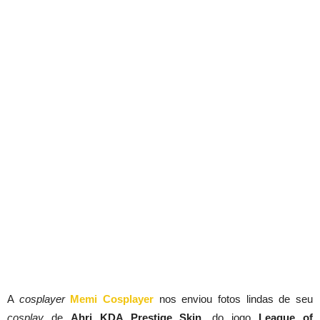
A
cosplayer
Memi Cosplayer
nos enviou fotos lindas de seu
cosplay
de
Ahri KDA Prestige Skin
, do jogo
League of