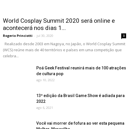
World Cosplay Summit 2020 será online e
acontecerá nos dias 1...
Rogerio Princiotti
-
jul 30, 2020
0
Realizado desde 2003 em Nagoya, no Japão, o World Cosplay Summit
(WCS) reúne mais de 40 territórios e países em uma competição que
celebra...
Poá Geek Festival reunirá mais de 100 atrações
de cultura pop
ago 10, 2022
13ª edição da Brasil Game Show é adiada para
2022
ago 6, 2021
Você vai morrer de fofura ao ver esta pequena