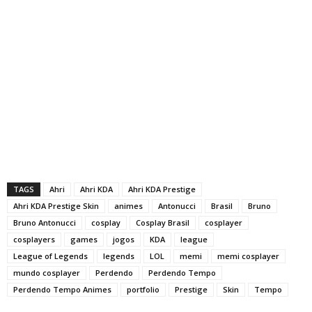
TAGS
Ahri
Ahri KDA
Ahri KDA Prestige
Ahri KDA Prestige Skin
animes
Antonucci
Brasil
Bruno
Bruno Antonucci
cosplay
Cosplay Brasil
cosplayer
cosplayers
games
jogos
KDA
league
League of Legends
legends
LOL
memi
memi cosplayer
mundo cosplayer
Perdendo
Perdendo Tempo
Perdendo Tempo Animes
portfolio
Prestige
Skin
Tempo