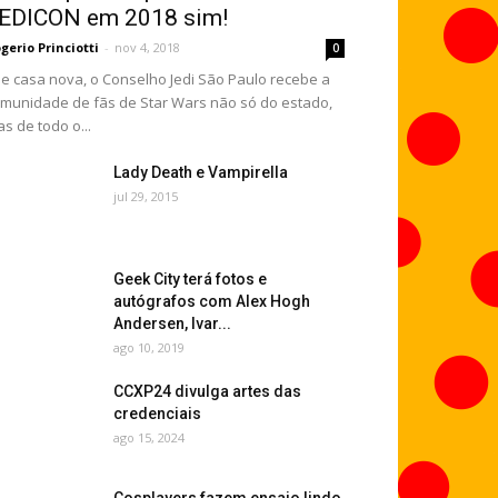
EDICON em 2018 sim!
gerio Princiotti
-
nov 4, 2018
0
 casa nova, o Conselho Jedi São Paulo recebe a
munidade de fãs de Star Wars não só do estado,
s de todo o...
Lady Death e Vampirella
jul 29, 2015
Geek City terá fotos e
autógrafos com Alex Hogh
Andersen, Ivar...
ago 10, 2019
CCXP24 divulga artes das
credenciais
ago 15, 2024