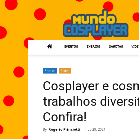
Mundo
Cosplayer
EVENTOS
ENSAIOS
GAROTAS
VIDE
Ensaios
Slider
Cosplayer e cosm
trabalhos diversi
Confira!
By
Rogerio Princiotti
-
nov 29, 2021