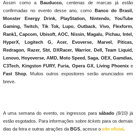
Assim como a
Bauducco,
centenas de marcas já estão
confirmadas no evento desse ano, como
Banco do Brasil,
Monster Energy Drink, PlayStation, Nintendo, YouTube
Gaming, Twitch, Tik Tok, Lupo, Outback, Vivo, Flexform,
Rank1, Capcom, Ubisoft, AOC, Nissin, Magalu, Pichau, Intel,
HyperX, Logitech G, Acer, Evoverse, Marvel, Piticas,
Redragon, Razer, Sbt, DXRacer, Warrior, Dell, Team Liquid,
Lenovo, Hoyoverse, AMD, Moto Speed, Saga, OEX, Gamdias,
C3Tech, Kingston FURY, Furia, Opera GX, Living Phoenix
e
Fast Shop.
Muitos outros expositores serão anunciados em
breve.
A uma semana do evento, os ingressos para
sábado
(8/10)
já
estão esgotados. Para informações sobre
tickets
para os demais
dias da feira e outras atrações da
BGS
, acesse o
site
oficial
.