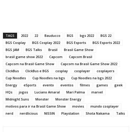
TAGS
2022
22
Bauducco
BGS
bgs 2022
BGS 22
BGS Cosplay
BGS Cosplay 2022
BGS Esports
BGS Esports 2022
BGS JAM
BGS Talks
Brasil
Brasil Game Show
brasil game show 2022
Capcom
Capcom Brasil
Capcom na Brasil Game Show
Capcom na Brasil Game Show 2022
ClickBus
ClickBus e BGS
cosplay
cosplayer
cosplayers
Cup Noodles
Cup Noodles na bgs
Cup Noodles na bgs 2022
Energy
eSports
evento
eventos
filmes
games
geek
HQs
jogos
Luciano Amaral
Mari Palma
marvel
Midnight Suns
Monster
Monster Energy
motivos para ir na Brasil Game Show
movies
mundo cosplayer
nerd
nerdlicious
NISSIN
Playstation
Shota Nakama
Talks