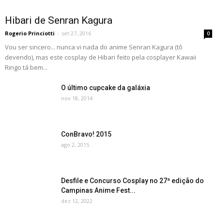
Hibari de Senran Kagura
Rogerio Princiotti
-
set 27, 2016
0
Vou ser sincero... nunca vi nada do anime Senran Kagura (tô
devendo), mas este cosplay de Hibari feito pela cosplayer Kawaii
Ringo tá bem...
O último cupcake da galáxia
nov 18, 2014
ConBravo! 2015
ago 2, 2015
Desfile e Concurso Cosplay no 27ª edição do
Campinas Anime Fest...
dez 12, 2022