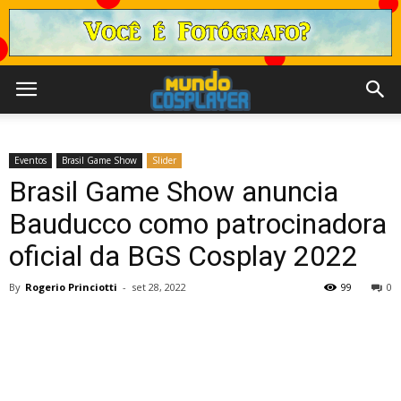
Eventos
Brasil Game Show
Slider
Brasil Game Show anuncia
Bauducco como patrocinadora
oficial da BGS Cosplay 2022
By
Rogerio Princiotti
-
set 28, 2022
99
0