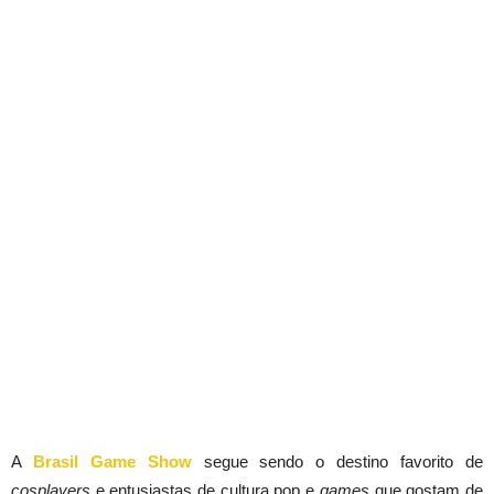
A
Brasil Game Show
segue sendo o destino favorito de
cosplayers
e entusiastas de cultura pop e
games
que gostam de