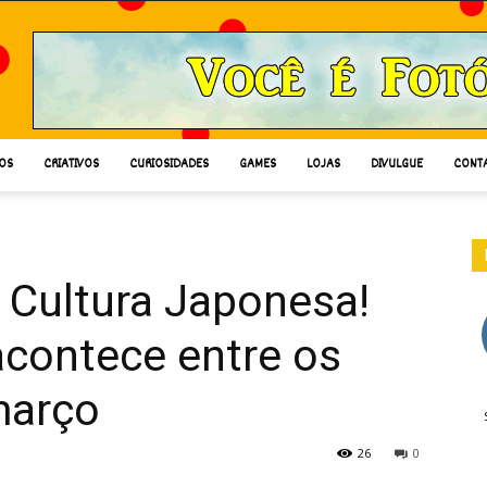
OS
CRIATIVOS
CURIOSIDADES
GAMES
LOJAS
DIVULGUE
CONT
a Cultura Japonesa!
acontece entre os
março
26
0