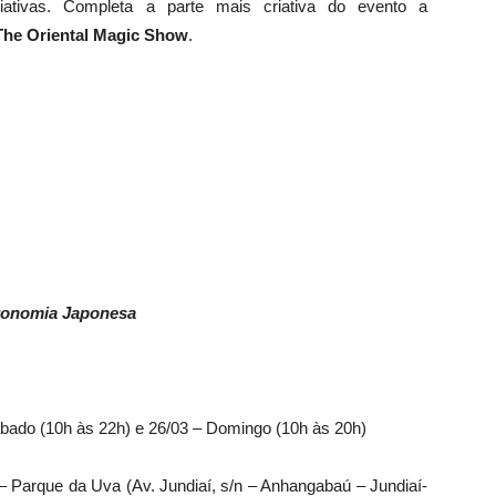
iativas. Completa a parte mais criativa do evento a
The Oriental Magic Show
.
Grupo Ryukyu Koku Matsuri Daiko – Campinas
stronomia Japonesa
 Sábado (10h às 22h) e 26/03 – Domingo (10h às 20h)
 Parque da Uva (Av. Jundiaí, s/n – Anhangabaú – Jundiaí-