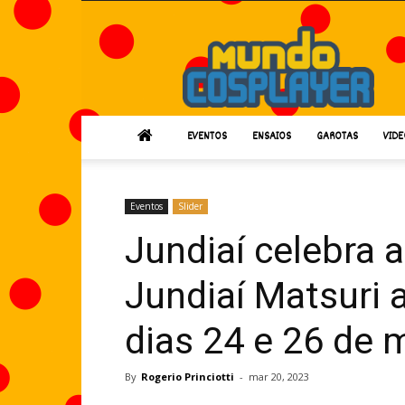
Mundo
Cosplayer
EVENTOS
ENSAIOS
GAROTAS
VIDE
Eventos
Slider
Jundiaí celebra 
Jundiaí Matsuri 
dias 24 e 26 de 
By
Rogerio Princiotti
-
mar 20, 2023