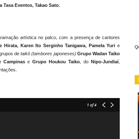
a Tasa Eventos, Takao Sato.
ramação artística no palco, com a presença de cantores
 Hirata, Karen Ito Serginho Tanigawa, Pamela Yuri
e
Qu
 grupos de
taikô (tambores japoneses)
Grupo Wadan Taiko
e Campinas
e
Grupo Houkou Taiko
, do
Nipo-Jundiaí
,
ntações.
1
of 4