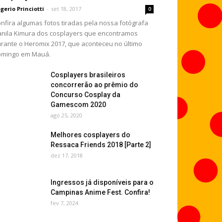
gerio Princiotti
-
set 18, 2017
0
nfira algumas fotos tiradas pela nossa fotógrafa
nila Kimura dos cosplayers que encontramos
rante o Heromix 2017, que aconteceu no último
omingo em Mauá.
Cosplayers brasileiros
concorrerão ao prêmio do
Concurso Cosplay da
Gamescom 2020
ago 25, 2020
Melhores cosplayers do
Ressaca Friends 2018 [Parte 2]
dez 17, 2018
Ingressos já disponíveis para o
Campinas Anime Fest. Confira!
fev 7, 2024