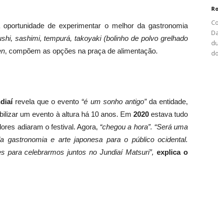
Ro
Co
 oportunidade de experimentar o melhor da gastronomia
Da
shi, sashimi, tempurá, takoyaki (bolinho de polvo grelhado
du
en
, compõem as opções na praça de alimentação.
d
diaí
revela que o evento
“é um sonho antigo”
da entidade,
bilizar um evento à altura há 10 anos. Em
2020
estava tudo
ores adiaram o festival. Agora,
“chegou a hora”. “Será uma
a gastronomia e arte japonesa para o público ocidental.
Cantora Karen Ito
s para celebrarmos juntos no Jundiaí Matsuri”,
explica o