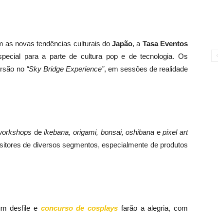
 as novas tendências culturais do
Japão
, a
Tasa Eventos
cial para a parte de cultura pop e de tecnologia. Os
ersão no
“Sky Bridge Experience”
, em sessões de realidade
Grupo Wadan Taiko Ensemble
workshops
de
ikebana, origami, bonsai, oshibana
e
pixel art
ositores de diversos segmentos, especialmente de produtos
m desfile e
concurso de cosplays
farão a alegria, com