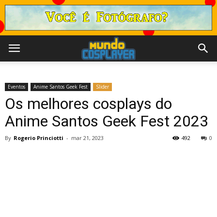
Eventos
Anime Santos Geek Fest
Slider
Os melhores cosplays do
Anime Santos Geek Fest 2023
By
Rogerio Princiotti
-
mar 21, 2023
492
0