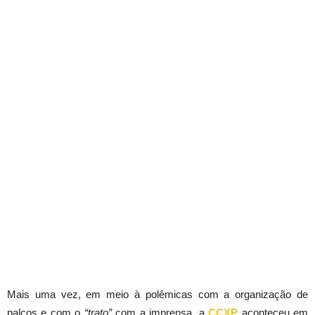
Mais uma vez, em meio à polêmicas com a organização de
palcos e com o
“trato”
com a imprensa, a
CCXP
aconteceu em