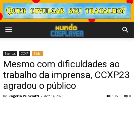
Eventos
CCXP
Slider
Mesmo com dificuldades ao
trabalho da imprensa, CCXP23
agradou o público
By
Rogerio Princiotti
-
dez 14, 2023
136
0