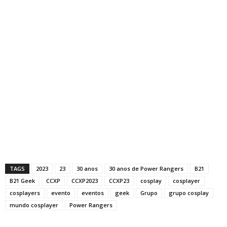
TAGS
2023
23
30 anos
30 anos de Power Rangers
B21
B21 Geek
CCXP
CCXP2023
CCXP23
cosplay
cosplayer
cosplayers
evento
eventos
geek
Grupo
grupo cosplay
mundo cosplayer
Power Rangers