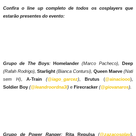
Confira o line up completo de todos os cosplayers que
estarão presentes do evento:
Grupo de The Boys
:
Homelander
(Marco Pacheco),
Deep
(Rafah Rodrigo),
Starlight
(Bianca Contursi),
Queen Maeve
(Nati
sem H)
,
A-Train
(
@iago_garcez
)
,
Brutus
(
@ainaciooo
),
Soldier Boy
(
@leandroordna3l
)
e
Firecracker
(
@giovanaros
).
Grupo de Power Ranger
:
Rita Repulsa
(
@zazacosplay
)
,