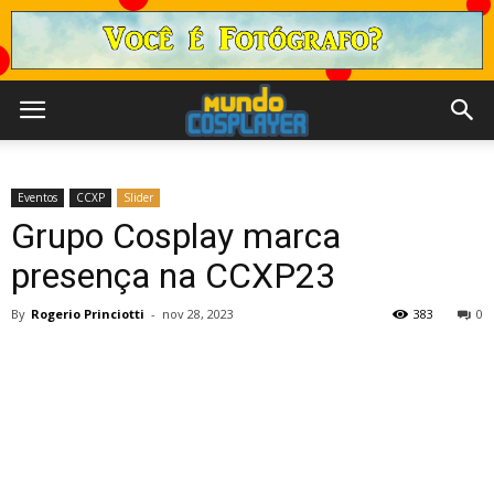
Eventos
CCXP
Slider
Grupo Cosplay marca
presença na CCXP23
By
Rogerio Princiotti
-
nov 28, 2023
383
0