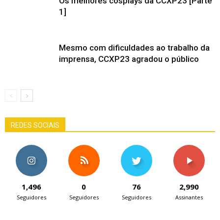
Os melhores cosplays da CCXP23 [Parte
1]
Mesmo com dificuldades ao trabalho da
imprensa, CCXP23 agradou o público
REDES SOCIAIS
1,496
0
76
2,990
Seguidores
Seguidores
Seguidores
Assinantes