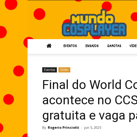
Mundo
Cosplayer
EVENTOS
ENSAIOS
GAROTAS
VIDE
Eventos
Slider
Final do World 
acontece no CC
gratuita e vaga 
By
Rogerio Princiotti
-
jun 5, 2025