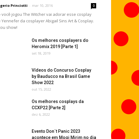
gerio Princiotti
-
mar 10, 2016
0
 você jogou The Witcher vai adorar esse cosplay
 Yennefer da cosplayer Abigail Sins Art & Cosplay.
cou show!
Os melhores cosplayers do
Heromix 2019 [Parte 1]
set 18, 2019
Vídeos do Concurso Cosplay
by Bauducco na Brasil Game
Show 2022
out 15, 2022
Os melhores cosplays da
CCXP22 [Parte 2]
dez 6, 2022
Evento Don´t Panic 2023
acontece em Mogi Mirim no dia