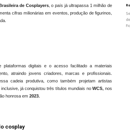
Ro
rasileira de Cosplayers
, o país já ultrapassa 1 milhão de
nta cifras milionárias em eventos, produção de figurinos,
Se
de
ada.
Fi
plataformas digitais e o acesso facilitado a materiais
to, atraindo jovens criadores, marcas e profissionais.
sa cadeia produtiva, como também projetam artistas
inclusive, já conquistou três títulos mundiais no
WCS,
nos
ão honrosa em
2023.
lo cosplay