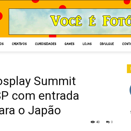
OS
CRIATIVOS
CURIOSIDADES
GAMES
LOJAS
DIVULGUE
CONT
Cosplay Summit
SP com entrada
para o Japão
40
0