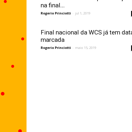
na final...
Rogerio Princiotti
-
jul 1, 2019
Final nacional da WCS já tem dat
marcada
Rogerio Princiotti
-
maio 15, 2019