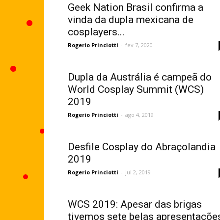
Geek Nation Brasil confirma a
vinda da dupla mexicana de
cosplayers...
Rogerio Princiotti
-
fev 7, 2020
Dupla da Austrália é campeã do
World Cosplay Summit (WCS)
2019
Rogerio Princiotti
-
ago 4, 2019
Desfile Cosplay do Abraçolandia
2019
Rogerio Princiotti
-
jul 2, 2019
WCS 2019: Apesar das brigas
tivemos sete belas apresentaçõe