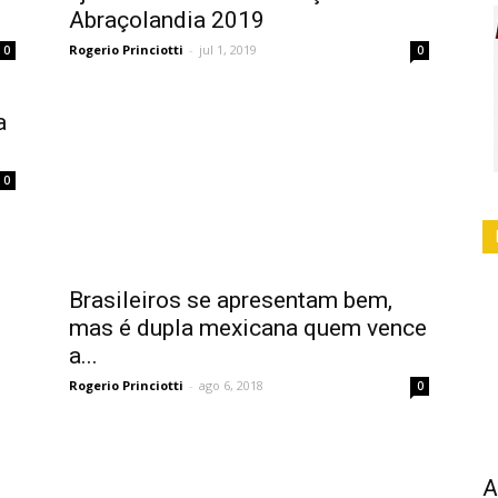
Abraçolandia 2019
Rogerio Princiotti
-
jul 1, 2019
0
0
a
0
Brasileiros se apresentam bem,
mas é dupla mexicana quem vence
a...
Rogerio Princiotti
-
ago 6, 2018
0
A