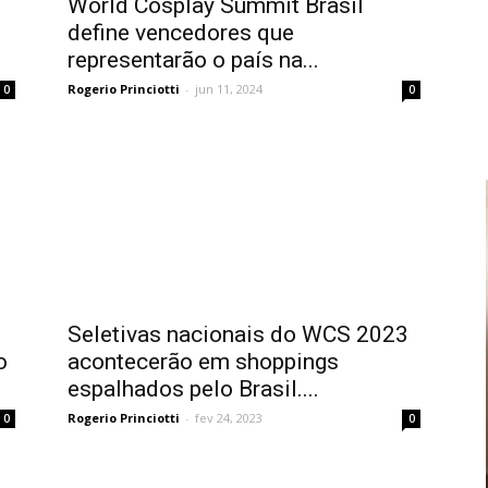
World Cosplay Summit Brasil
define vencedores que
representarão o país na...
Rogerio Princiotti
-
jun 11, 2024
0
0
Seletivas nacionais do WCS 2023
o
acontecerão em shoppings
espalhados pelo Brasil....
Rogerio Princiotti
-
fev 24, 2023
0
0