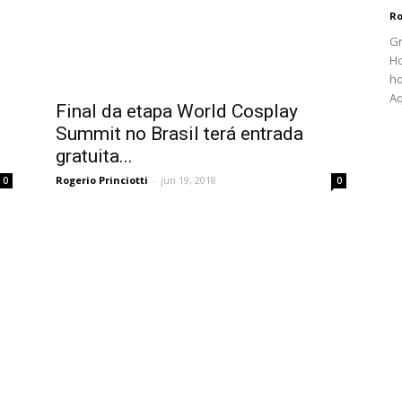
Ro
Gr
Ho
h
A
Final da etapa World Cosplay
Summit no Brasil terá entrada
gratuita...
Rogerio Princiotti
-
jun 19, 2018
0
0