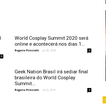
d
World Cosplay Summit 2020 será
online e acontecerá nos dias 1...
Rogerio Princiotti
-
jul 30, 2020
0
0
Geek Nation Brasil irá sediar final
brasileira do World Cosplay
Summit...
Rogerio Princiotti
-
set 6, 2019
0