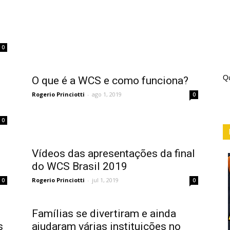
0
Qu
O que é a WCS e como funciona?
Rogerio Princiotti
-
ago 1, 2019
0
0
Vídeos das apresentações da final
do WCS Brasil 2019
Rogerio Princiotti
-
jul 1, 2019
0
0
Famílias se divertiram e ainda
s
ajudaram várias instituições no