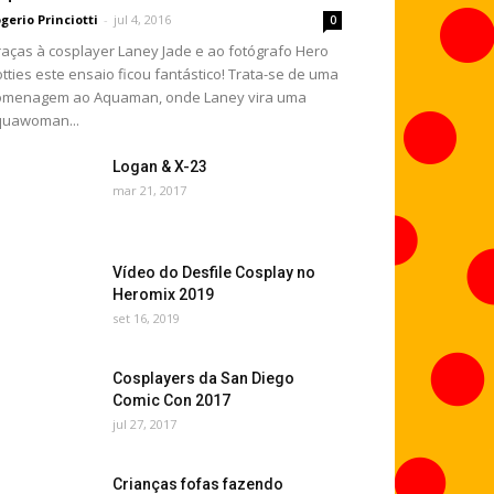
gerio Princiotti
-
jul 4, 2016
0
aças à cosplayer Laney Jade e ao fotógrafo Hero
tties este ensaio ficou fantástico! Trata-se de uma
omenagem ao Aquaman, onde Laney vira uma
quawoman...
Logan & X-23
mar 21, 2017
Vídeo do Desfile Cosplay no
Heromix 2019
set 16, 2019
Cosplayers da San Diego
Comic Con 2017
jul 27, 2017
Crianças fofas fazendo