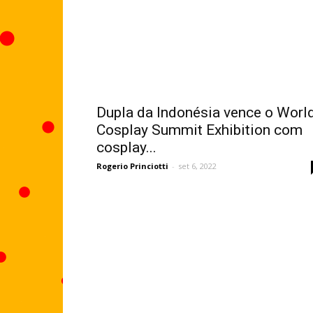
Dupla da Indonésia vence o Worl
Cosplay Summit Exhibition com
cosplay...
Rogerio Princiotti
-
set 6, 2022