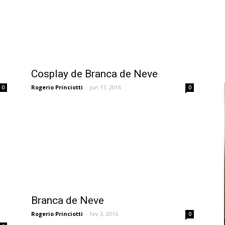
Cosplay de Branca de Neve
Rogerio Princiotti
-
jun 17, 2016
0
0
Branca de Neve
Rogerio Princiotti
-
fev 3, 2016
0