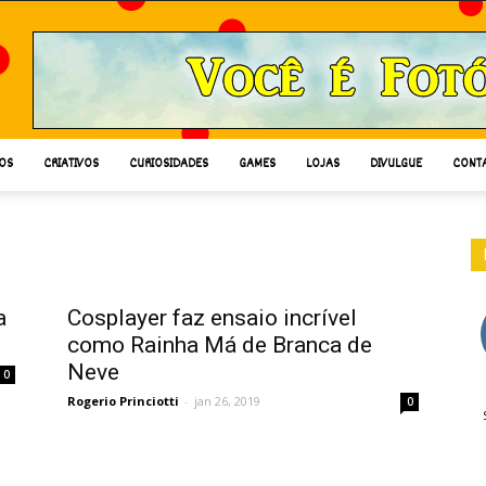
OS
CRIATIVOS
CURIOSIDADES
GAMES
LOJAS
DIVULGUE
CONT
a
Cosplayer faz ensaio incrível
como Rainha Má de Branca de
Neve
0
Rogerio Princiotti
-
jan 26, 2019
0