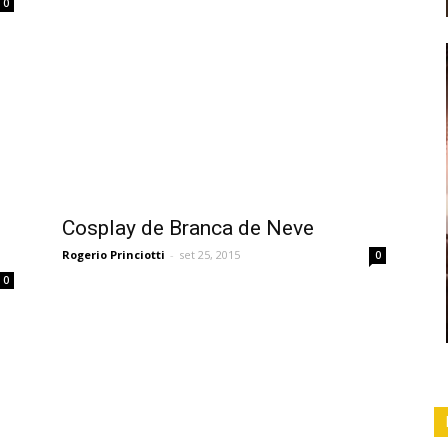
0
Cosplay de Branca de Neve
Rogerio Princiotti
-
set 25, 2015
0
0