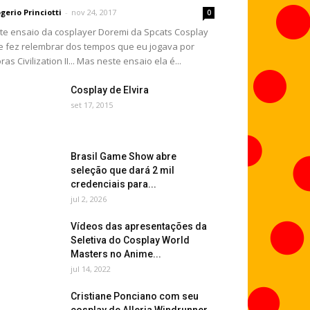
gerio Princiotti
-
nov 24, 2017
0
te ensaio da cosplayer Doremi da Spcats Cosplay
 fez relembrar dos tempos que eu jogava por
ras Civilization II... Mas neste ensaio ela é...
Cosplay de Elvira
set 17, 2015
Brasil Game Show abre
seleção que dará 2 mil
credenciais para...
jul 2, 2026
Vídeos das apresentações da
Seletiva do Cosplay World
Masters no Anime...
jul 14, 2022
Cristiane Ponciano com seu