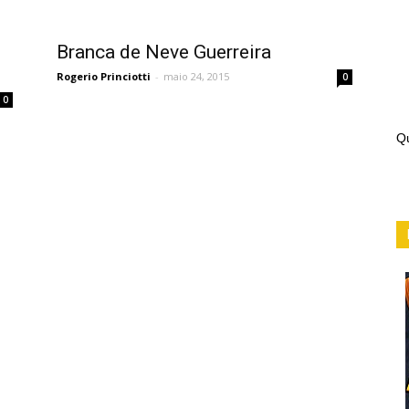
Branca de Neve Guerreira
Rogerio Princiotti
-
maio 24, 2015
0
0
Qu