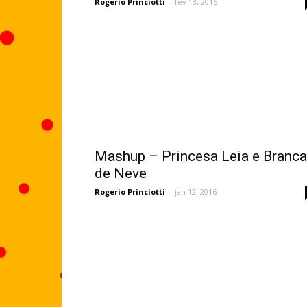
Rogerio Princiotti
-
fev 13, 2016
Mashup – Princesa Leia e Branca
de Neve
Rogerio Princiotti
-
jan 12, 2016