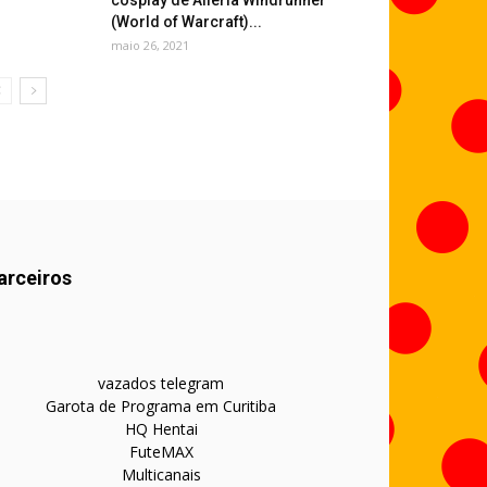
cosplay de Alleria Windrunner
(World of Warcraft)...
maio 26, 2021
arceiros
vazados telegram
Garota de Programa em Curitiba
HQ Hentai
FuteMAX
Multicanais