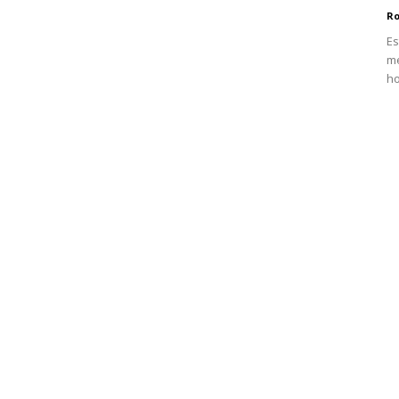
Ro
Es
me
ho