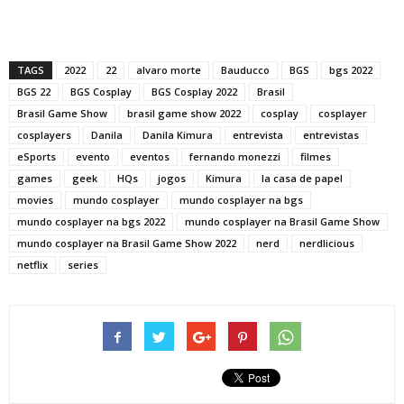
TAGS
2022
22
alvaro morte
Bauducco
BGS
bgs 2022
BGS 22
BGS Cosplay
BGS Cosplay 2022
Brasil
Brasil Game Show
brasil game show 2022
cosplay
cosplayer
cosplayers
Danila
Danila Kimura
entrevista
entrevistas
eSports
evento
eventos
fernando monezzi
filmes
games
geek
HQs
jogos
Kimura
la casa de papel
movies
mundo cosplayer
mundo cosplayer na bgs
mundo cosplayer na bgs 2022
mundo cosplayer na Brasil Game Show
mundo cosplayer na Brasil Game Show 2022
nerd
nerdlicious
netflix
series