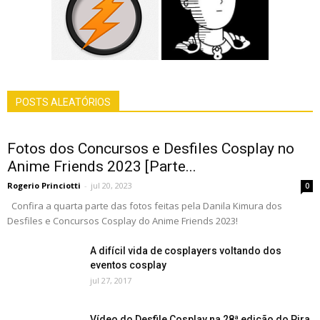
POSTS ALEATÓRIOS
Fotos dos Concursos e Desfiles Cosplay no
Anime Friends 2023 [Parte...
Rogerio Princiotti
-
jul 20, 2023
0
Confira a quarta parte das fotos feitas pela Danila Kimura dos
Desfiles e Concursos Cosplay do Anime Friends 2023!
A difícil vida de cosplayers voltando dos
eventos cosplay
jul 27, 2017
Vídeo do Desfile Cosplay na 28ª edição do Pira