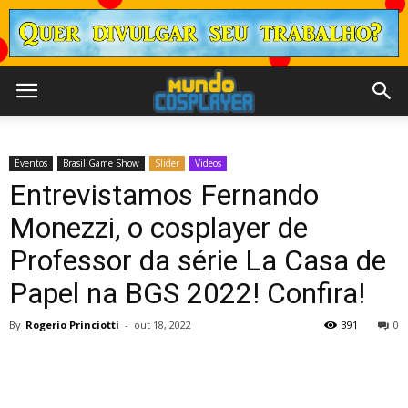
Eventos
Brasil Game Show
Slider
Videos
Entrevistamos Fernando
Monezzi, o cosplayer de
Professor da série La Casa de
Papel na BGS 2022! Confira!
By
Rogerio Princiotti
-
out 18, 2022
391
0