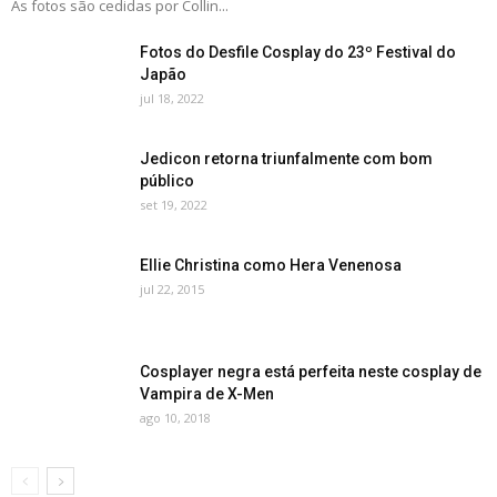
As fotos são cedidas por Collin...
Fotos do Desfile Cosplay do 23º Festival do
Japão
jul 18, 2022
Jedicon retorna triunfalmente com bom
público
set 19, 2022
Ellie Christina como Hera Venenosa
jul 22, 2015
Cosplayer negra está perfeita neste cosplay de
Vampira de X-Men
ago 10, 2018