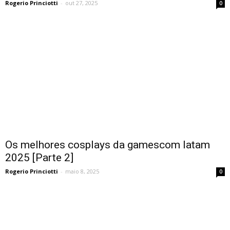
Rogerio Princiotti
-
out 27, 2025
0
Os melhores cosplays da gamescom latam
2025 [Parte 2]
Rogerio Princiotti
-
maio 8, 2025
0