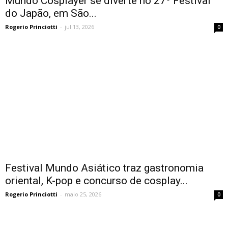
Mundo Cosplayer se diverte no 27º Festival
do Japão, em São...
Rogerio Princiotti
-
jul 13, 2026
0
Festival Mundo Asiático traz gastronomia
oriental, K-pop e concurso de cosplay...
Rogerio Princiotti
-
maio 25, 2026
0