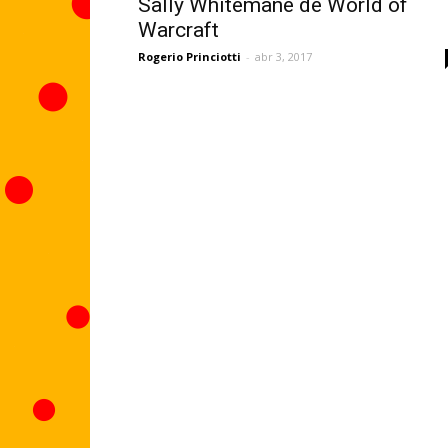
Sally Whitemane de World of
Warcraft
Rogerio Princiotti
-
abr 3, 2017