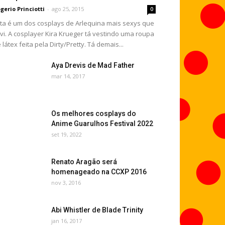
gerio Princiotti
-
ago 25, 2015
0
ta é um dos cosplays de Arlequina mais sexys que
 vi. A cosplayer Kira Krueger tá vestindo uma roupa
 látex feita pela Dirty/Pretty. Tá demais...
Aya Drevis de Mad Father
mar 14, 2017
Os melhores cosplays do
Anime Guarulhos Festival 2022
set 19, 2022
Renato Aragão será
homenageado na CCXP 2016
nov 3, 2016
Abi Whistler de Blade Trinity
jan 16, 2017