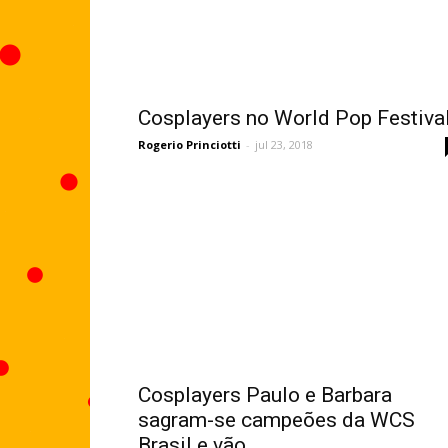
Cosplayers no World Pop Festiva
Rogerio Princiotti
-
jul 23, 2018
Cosplayers Paulo e Barbara
sagram-se campeões da WCS
Brasil e vão...