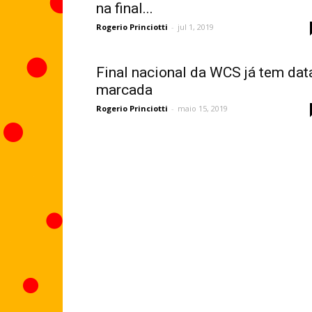
na final...
Rogerio Princiotti
-
jul 1, 2019
Final nacional da WCS já tem dat
marcada
Rogerio Princiotti
-
maio 15, 2019