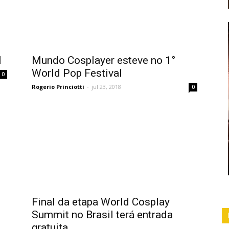
l
Mundo Cosplayer esteve no 1°
World Pop Festival
0
Rogerio Princiotti
-
jul 23, 2018
0
Final da etapa World Cosplay
Summit no Brasil terá entrada
gratuita...