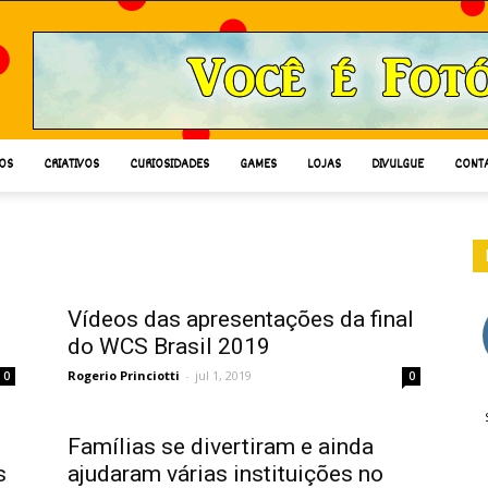
OS
CRIATIVOS
CURIOSIDADES
GAMES
LOJAS
DIVULGUE
CONT
Vídeos das apresentações da final
do WCS Brasil 2019
Rogerio Princiotti
-
jul 1, 2019
0
0
Famílias se divertiram e ainda
s
ajudaram várias instituições no