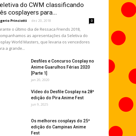
eletiva do CWM classificando
rês cosplayers para...
gerio Princiotti
-
dez 20, 2018
0
rante o último dia de Ressaca Friends 2018,
ompanhamos as apresentações da Seletiva do
splay World Masters, que levaria os vencedores
ra a grande...
Desfiles e Concurso Cosplay no
Anime Guarulhos Férias 2020
[Parte 1]
jan 20, 2020
Vídeo do Desfile Cosplay na 28ª
edição do Pira Anime Fest
jun 9, 2025
Os melhores cosplays do 25ª
edição do Campinas Anime
Fest