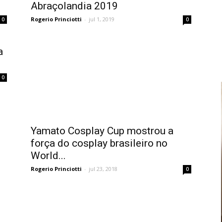
Abraçolandia 2019
Rogerio Princiotti
-
jul 1, 2019
0
0
a
0
Yamato Cosplay Cup mostrou a
força do cosplay brasileiro no
World...
Rogerio Princiotti
-
jul 23, 2018
0