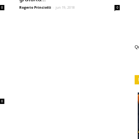
Rogerio Princiotti
-
jun 19, 2018
0
0
Qu
0