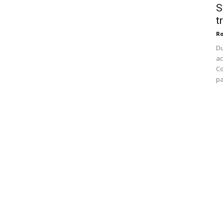
S
t
Ro
Du
ac
Co
pa