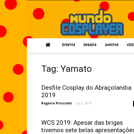
Mundo
Cosplayer
EVENTOS
ENSAIOS
GAROTAS
VIDE
Tag: Yamato
Desfile Cosplay do Abraçolandia
2019
Rogerio Princiotti
-
jul 2, 2019
WCS 2019: Apesar das brigas
tivemos sete belas apresentaçõe