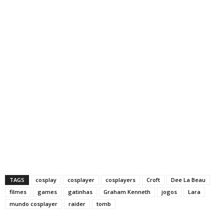
TAGS
cosplay
cosplayer
cosplayers
Croft
Dee La Beau
filmes
games
gatinhas
Graham Kenneth
jogos
Lara
mundo cosplayer
raider
tomb