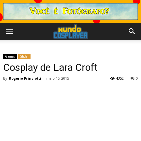
Games
Slider
Cosplay de Lara Croft
By
Rogerio Princiotti
-
maio 15, 2015
4352
0