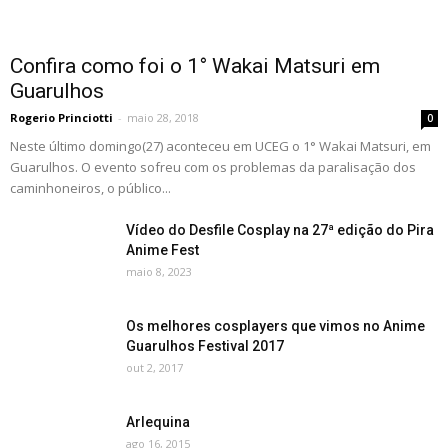
Confira como foi o 1° Wakai Matsuri em
Guarulhos
Rogerio Princiotti
-
maio 28, 2018
0
Neste último domingo(27) aconteceu em UCEG o 1° Wakai Matsuri, em
Guarulhos. O evento sofreu com os problemas da paralisação dos
caminhoneiros, o público...
Vídeo do Desfile Cosplay na 27ª edição do Pira
Anime Fest
maio 8, 2023
Os melhores cosplayers que vimos no Anime
Guarulhos Festival 2017
out 2, 2017
Arlequina
ago 16, 2015